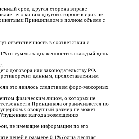
ленный срок, другая сторона вправе
авляет его копию другой стороне в срок не
и принятыми Принципалом в полном объеме с
ут ответственность в соответствии с
0,1% от суммы задолженности за каждый день
е.
щего договора или законодательству РФ.
а противоречит данным, предоставленным
 если это явилось следствием форс-мажорных
гентом физическим лицом, о которых не
ветственности Принципала ограничивается по
 ущербом. Совокупный размер не может
. Упущенная выгода возмещению
орон, не имеющие информации по его
ате пеней в размере 0,1% (одна десятая