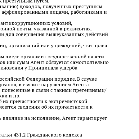
х преступным путем.
ыванию) доходов, полученных преступным
тв аффилированными лицами, работниками и
е антикоррупционных условий,
нной почты, указанной в реквизитах.
ыми для совершения вышеуказанных действий
лиц, организаций или учреждений, чьи права
том числе органами государственной власти
в или сумм Агент обязуется самостоятельно
никновения у Принципала ущерба —
Российской Федерации порядке. В случае
рганов, в связи с нарушением Агента
, понесенные в связи с такими претензиями/
ки и пр.
б их причастности к экстремистской
меются сведения об их причастности к
ь влияние на исполнение, Агент гарантирует
татьи 431.2 Гражданского кодекса