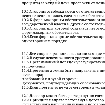
процента) за каждый день просрочки от возн
10.1.Стороны освобождаются от ответственно
неисполнение явилось следствием обстоятел
10.2.К форс-мажорным обстоятельствам относ
государственной власти и другие обстоятель
10.3.Сторона, для которой создалась невозм
форс-мажорных обстоятельств.
10.4.Если форс-мажорные обстоятельства про
одностороннем порядке.
11.1.Все споры и разногласия, возникающие 
11.2.В случае невозможности урегулирования
11.3.Претензионный порядок урегулирования
ее получения.
11.4.Претензия должна быть направлена в п
·сути спора;
·требований к другой стороне;
·документов, подтверждающих обоснованнос
11.5.Если претензия не удовлетворена в уста
12.1.Договор может быть расторгнут по согл
12.2.Принципал вправе расторгнуть договор 
·существенного нарушения условий договора