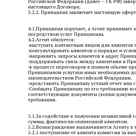
Российской Федерации (далее — ГК РФ) заве
настоящего Договора;
3.2.2. Принципал заключает настоящую оферт
4.1.Принципал поручает, а Агент принимает 
посредством услуг Принципала.
4.2.Агент обязуется:
·выступать контактным лицом для клиентов 
·консультировать клиентов о порядке и усло
·направлять запросы клиентов в адрес Прин
·поддерживать связь между клиентами и При
·в процессе переговоров в полном объеме 
Принципалом услугахи иных необходимых до
законодательством Российской Федерации.
·представить Принципалу устный отчет или 
·Сообщать Принципалу по его требованию вс
соответствующие документы (копии документ
требования.
5.1.За содействие в получении независимой 
суммы, фактически оплаченной клиентом.
5.2.Вознаграждение выплачивается Агенту в 
5.2.1.поступление от клиента комиссии за в