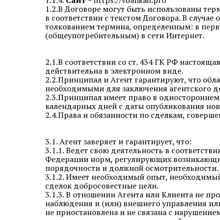
1.1.4.
Сайт
–
https://vbankah.pro
1.2.В Договоре могут быть использованы тер
в соответствии с текстом Договора. В случае
толкованием термина, определенным: в перв
(общеупотребительным) в сети Интернет.
2.1.В соответствии со ст. 434 ГК РФ настоя
действительна в электронном виде.
2.2.Принципал и Агент гарантируют, что об
необходимыми для заключения
а
гентского д
2.3.Принципал имеет право в одностороннем 
календарных дней с даты опубликования нов
2.4.Права и обязанности по сделкам, совер
3.1. Агент заверяет и гарантирует, что:
3.1.1. Ведет свою деятельность в соответств
Федерации норм, регулирующих возникающие
порядочности и должной осмотрительности.
3.1.2. Имеет необходимый опыт, необходимый
сделок добросовестные цели.
3.1.3. В отношении Агента или Клиента не п
наблюдения и (или) внешнего управления ил
не приостановлена и не связана с нарушение