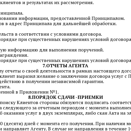
 клиентов и результатах их рассмотрения.
ринципала.
основании информации, предоставленной Принципалом.
тов в адрес Принципала для дальнейшей обработки.
ельств в соответствии с условиями договора.
 порядке при существенных нарушениях условий договора
имую информацию для выполнения поручений.
награждения.
 порядке при существенных нарушениях условий договор
7.ОТЧЕТЫ АГЕНТА
лу отчеты о своей деятельности в рамках настоящего дог
 клиент выразил желание о заключении договора услуг с
действию в получении независимой гарантии.
ента.
вленной в Приложении №1.
8.ПОРЯДОК СДАЧИ -ПРИЕМКИ
 поиску Клиентов стороны обязуются подписать соответс
сяца следующего за отчетным периодом с момента выполн
 оказании услуг в двух экземплярах, либо скан Акта на 
0 (десяти) дней с момента его получения. При наличии 
 направляет Агенту. В случае не направления в течение 