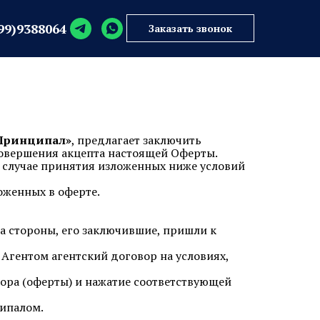
99)9388064
99)938806
4
Заказать звонок
Заказать звонок
Принципал»
, предлагает заключить
овершения акцепта настоящей Оферты.
в случае принятия изложенных ниже условий
оженных в оферте.
а стороны, его заключившие, пришли к
Агентом агентский договор на условиях,
вора (оферты) и нажатие соответствующей
ципалом.