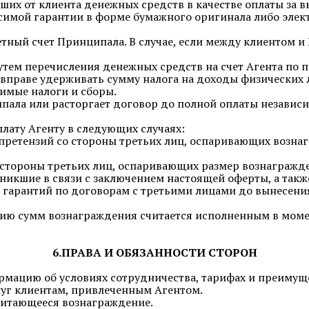
вших от клиента денежных средств в качестве оплаты за
исимой гарантии в форме бумажного оригинала либо эле
четный счет Принципала. В случае, если между клиентом
утем перечисления денежных средств на счет Агента по
вправе удерживать сумму налога на доходы физических 
имые налоги и сборы.
ципала или расторгает договор до полной оплаты независ
лату Агенту в следующих случаях:
 претензий со стороны третьих лиц, оспаривающих возна
о стороны третьих лиц, оспаривающих размер вознаграж
никшие в связи с заключением настоящей оферты, а такж
 гарантий по договорам с третьими лицами до вынесени
нию сумм вознаграждения считается исполненным в мом
6.ПРАВА И ОБЯЗАННОСТИ СТОРОН
ормацию об условиях сотрудничества, тарифах и преимущ
слуг клиентам, привлеченным Агентом.
читающееся вознаграждение.