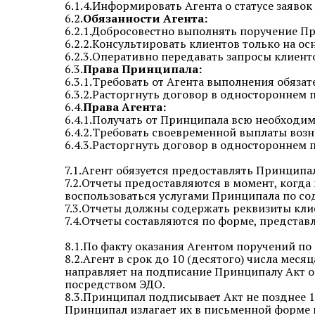
6.1.4.Информировать Агента о статусе заявок
6.2.
Обязанности Агента:
6.2.1.Добросовестно выполнять поручение П
6.2.2.Консультировать клиентов только на 
6.2.3.Оперативно передавать запросы клиен
6.3.
Права Принципала:
6.3.1.Требовать от Агента выполнения обязат
6.3.2.Расторгнуть договор в одностороннем
6.4.
Права Агента:
6.4.1.Получать от Принципала всю необход
6.4.2.Требовать своевременной выплаты воз
6.4.3.Расторгнуть договор в одностороннем
7.1.Агент обязуется предоставлять Принципа
7.2.Отчеты предоставляются в момент, когда
воспользоваться услугами Принципала по со
7.3.Отчеты должны содержать реквизиты кли
7.4.Отчеты составляются по форме, предста
8.1.По факту оказания Агентом поручений по
8.2.Агент в срок до 10 (десятого) числа ме
направляет на подписание Принципалу Акт об
посредством ЭДО.
8.3.Принципал подписывает Акт не позднее 1
Принципал излагает их в письменной форме и