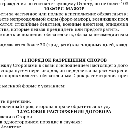
аграждения по соответствующему Отчету, но не более 10
10.ФОРС-МАЖОР
сти за частичное или полное неисполнение обязательств 
ьств непреодолимой силы (форс-мажор), возникших посл
ятся: стихийные бедствия, военные действия, эпидемии
ства, которые нельзя предвидеть или предотвратить.
ожность исполнения обязательств, обязана незамедлител
должаются более 30 (тридцати) календарных дней, кажда
11.ПОРЯДОК РАЗРЕШЕНИЯ СПОРОВ
между Сторонами в связи с исполнением настоящего дого
 спора путем переговоров, он передается на рассмотрени
 споров является обязательным. Срок рассмотрения прет
исьменной форме с указанием:
ть претензии.
новленный срок, сторона вправе обратиться в суд.
12.УСЛОВИЯ РАСТОРЖЕНИЯ ДОГОВОРА
ашению Сторон.
в одностороннем порядке в случаях:
 Агентом;