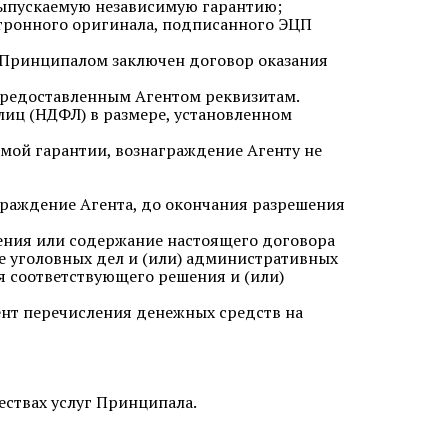
 выпускаемую независимую гарантию;
ктронного оригинала, подписанного ЭЦП
 и Принципалом заключен договор оказания
 предоставленным Агентом реквизитам.
лиц (НДФЛ) в размере, установленном
имой гарантии, вознаграждение Агенту не
граждение Агента, до окончания разрешения
дения или содержание настоящего договора
е уголовных дел и (или) административных
я соответствующего решения и (или)
ент перечисления денежных средств на
ествах услуг Принципала.