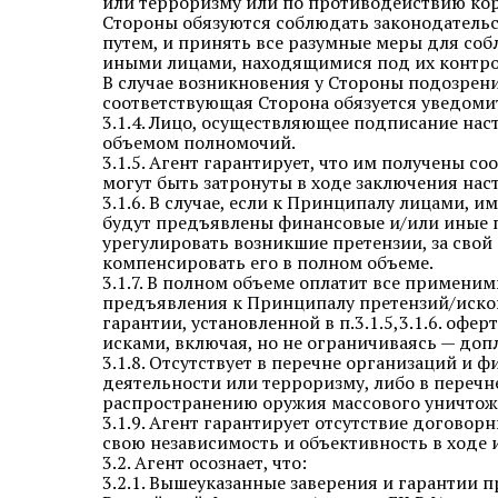
или терроризму или по противодействию кор
Стороны обязуются соблюдать законодатель
путем, и принять все разумные меры для с
иными лицами, находящимися под их контро
В случае возникновения у Стороны подозрен
соответствующая Сторона обязуется уведомит
3.1.4. Лицо, осуществляющее подписание на
объемом полномочий.
3.1.5. Агент гарантирует, что им получены 
могут быть затронуты в ходе заключения на
3.1.6. В случае, если к Принципалу лицами,
будут предъявлены финансовые и/или иные п
урегулировать возникшие претензии, за свой
компенсировать его в полном объеме.
3.1.7. В полном объеме оплатит все примени
предъявления к Принципалу претензий/исков 
гарантии, установленной в п.3.1.5,3.1.6. оф
исками, включая, но не ограничиваясь — доп
3.1.8. Отсутствует в перечне организаций и
деятельности или терроризму, либо в перечн
распространению оружия массового уничтож
3.1.9. Агент гарантирует отсутствие договор
свою независимость и объективность в ходе
3.2. Агент осознает, что:
3.2.1. Вышеуказанные заверения и гарантии 