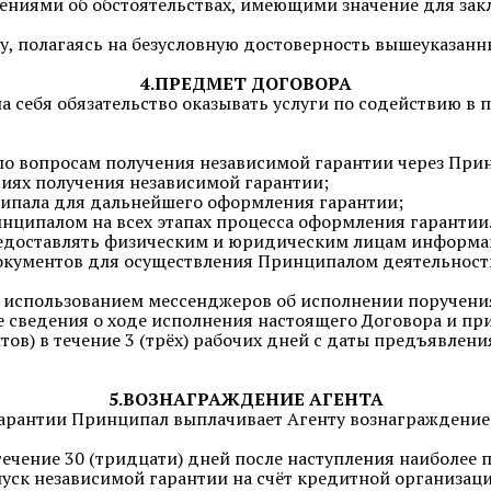
рениями об обстоятельствах, имеющими значение для за
у, полагаясь на безусловную достоверность вышеуказанны
4.ПРЕДМЕТ ДОГОВОРА
на себя обязательство оказывать услуги по содействию в
по вопросам получения независимой гарантии через При
виях получения независимой гарантии;
ципала для дальнейшего оформления гарантии;
нципалом на всех этапах процесса оформления гарантии
предоставлять физическим и юридическим лицам информ
кументов для осуществления Принципалом деятельности
с использованием мессенджеров об исполнении поручени
е сведения о ходе исполнения настоящего Договора и пр
ов) в течение 3 (трёх) рабочих дней с даты предъявле
5.ВОЗНАГРАЖДЕНИЕ АГЕНТА
гарантии Принципал выплачивает Агенту вознаграждение 
течение 30 (тридцати) дней после наступления наиболее
ыпуск независимой гарантии на счёт кредитной организац