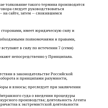
учае толкование такого термина производится
оговора следует руководствоваться
— на сайте, затем — сложившимся
у сторонами, имеет юридическую силу и
 необходимыми полномочиями и правами,
вступают в силу по истечении 7 (семи)
никают непосредственно у Принципала.
утствии в законодательстве Российской
оборота и принципами разумности,
боры и взносы; преследует при заключении
рбитражного суда о введении процедуры
курсного производства; деятельность Агента
причастна к экстремистской деятельности