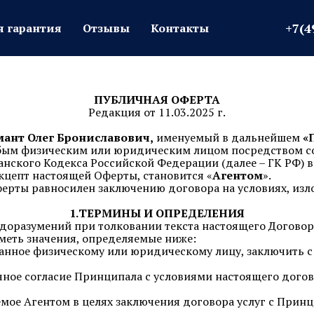
+7(4
+7(4
я гарантия
я гарантия
Отзывы
Отзывы
Контакты
Контакты
ПУБЛИЧНАЯ ОФЕРТА
Редакция от 11.03.2025 г.
ант Олег Брониславович,
именуемый в дальнейшем
«
юбым физическим или юридическим лицом посредством с
данского Кодекса Российской Федерации (далее – ГК РФ) 
кцепт настоящей Оферты, становится «
Агентом
».
оферты равносилен заключению договора на условиях, изл
1.ТЕРМИНЫ И ОПРЕДЕЛЕНИЯ
едоразумений при толковании текста настоящего Договор
меть значения, определяемые ниже:
анное физическому или юридическому лицу, заключить с 
чное согласие Принципала с условиями настоящего дого
мое Агентом в целях заключения договора услуг с Прин