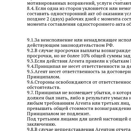
мотивированных возражений, услуги считают
8.4. Если одна из сторон уклоняется или нем
составить односторонний акт об оказании усл
позднее 2 (двух) рабочих дней с момента со
момента составления одностороннего акта об
9.1.За неисполнение или ненадлежащее испол
действующим законодательством РФ.
9.2.В случае просрочки выплаты вознагражд
просрочки, но не более 10% общей суммы за
9.3.Если действия Агента привели к убыткам
9.4.Принципал не несет ответственности за 
9.5.Агент несет ответственность за достов
Принципалом.
9.6.Стороны освобождаются от ответственнос
обстоятельств.
9.7. Принципал не возмещает убытки, о кото
должен был знать, либо в результате умысла
любым требованиям Агента или третьих лиц,
превышать общей стоимости вознаграждения
Принципалом не подлежит.
Под третьими лицами для целей настоящей о
заключению.
9.8.В случае непредставления Агентом отчет