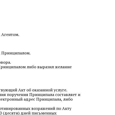
 Агентом.
а Принципалом.
овора.
 Принципалом либо выразил желание
твующий Акт об оказанной услуге.
ения поручения Принципала составляет и
электронный адрес Принципала, либо
мотивированных возражений по Акту
10 (десяти) дней письменных