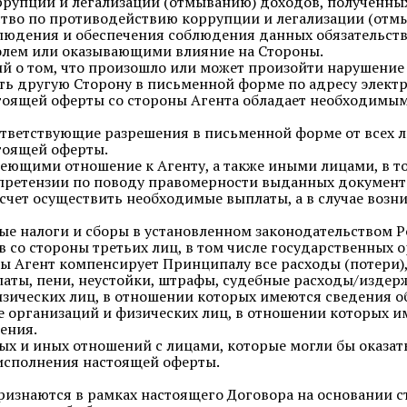
рупции и легализации (отмыванию) доходов, полученны
ство по противодействию коррупции и легализации (отм
облюдения и обеспечения соблюдения данных обязательс
лем или оказывающими влияние на Стороны.
ий о том, что произошло или может произойти нарушени
ь другую Сторону в письменной форме по адресу электро
стоящей оферты со стороны Агента обладает необходим
соответствующие разрешения в письменной форме от всех 
стоящей оферты.
 имеющими отношение к Агенту, а также иными лицами, в 
ретензии по поводу правомерности выданных документо
 счет осуществить необходимые выплаты, а в случае воз
мые налоги и сборы в установленном законодательством 
со стороны третьих лиц, в том числе государственных о
ерты Агент компенсирует Принципалу все расходы (потери)
латы, пени, неустойки, штрафы, судебные расходы/издерж
 физических лиц, в отношении которых имеются сведения о
е организаций и физических лиц, в отношении которых и
ения.
ных и иных отношений с лицами, которые могли бы оказат
 исполнения настоящей оферты.
признаются в рамках настоящего Договора на основании с