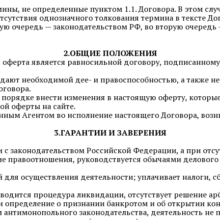
мины, не определенные пунктом 1.1. Договора. В этом сл
 отсутствия однозначного толкования термина в тексте Д
ую очередь — законодательством РФ, во вторую очередь 
2.ОБЩИЕ ПОЛОЖЕНИЯ
щая оферта является равносильной договору, подписанном
ладают необходимой дее- и правоспособностью, а также
оговора.
порядке внести изменения в настоящую оферту, которые 
ой оферты на сайте.
шенным Агентом во исполнение настоящего Договора, воз
3.ГАРАНТИИ И ЗАВЕРЕНИЯ
ии с законодательством Российской Федерации, а при отс
 правоотношения, руководствуется обычаями делового 
 для осуществления деятельности; уплачивает налоги, с
роводится процедура ликвидации, отсутствует решение а
и определение о признании банкротом и об открытии кон
м антимонопольного законодательства, деятельность не 