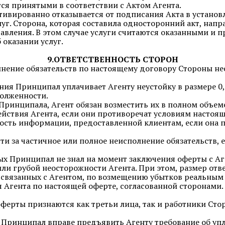
ся принятыми в соответствии с Актом Агента.
отивированно отказывается от подписания Акта в установ
уг. Сторона, которая составила односторонний акт, напр
ставления. В этом случае услуги считаются оказанными 
 оказании услуг.
9.ОТВЕТСТВЕННОСТЬ СТОРОН
нение обязательств по настоящему договору Стороны нес
ения Принципал уплачивает Агенту неустойку в размере 
долженности.
 Принципала, Агент обязан возместить их в полном объем
действия Агента, если они противоречат условиям настоя
ерность информации, предоставленной клиентам, если он
ти за частичное или полное неисполнение обязательств,
рых Принципал не знал на момент заключения оферты с А
 или грубой неосторожности Агента. При этом, размер от
 связанных с Агентом, по возмещению убытков реальным
 Агента по настоящей оферте, согласованной сторонами
ферты признаются как третьи лица, так и работники Ст
а Принципал вправе предъявить Агенту требование об упл