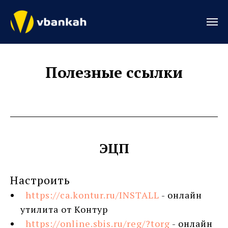
Полез
ные ссылки
ЭЦП
Настроить
https://ca.kontur.ru/INSTALL
- онлайн
утилита от Контур
https://online.sbis.ru/reg/?torg
- онлайн