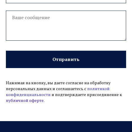
способом
8(499)9388064
--
Закажите бесплатный звонок
zayavka@vbankah.pro
Россия, Москва, улица Маршала Рыбалко, дом
2, корп 7, офис 46